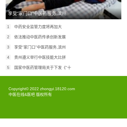
享受“家门口”中医药服务,滨州
1
中药安全监管力度将再加大
2
依法推动中医药传承创新发展
3
享受“家门口”中医药服务,滨州
4
贵州遵义举行中医技能大比拼
5
国家中医药管理局关于下发《“十
Copyright© 2022 zhongyi.18120.com
中医在线&医吧 版权所有